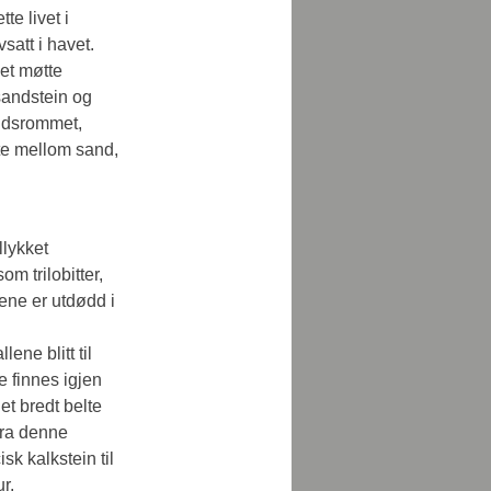
te livet i 
satt i havet.
et møtte 
sandstein og 
tidsrommet, 
rte mellom sand, 
lykket 
m trilobitter, 
pene er utdødd i 
ne blitt til 
e finnes igjen 
et bredt belte 
fra denne 
sk kalkstein til 
r.