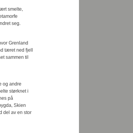
ært smelte, 
etamorfe 
andret seg.
 hvor Grenland 
d tæret ned fjell 
set sammen til 
e og andre 
te størknet i 
nnes på 
bygda, Skien 
d del av en stor 