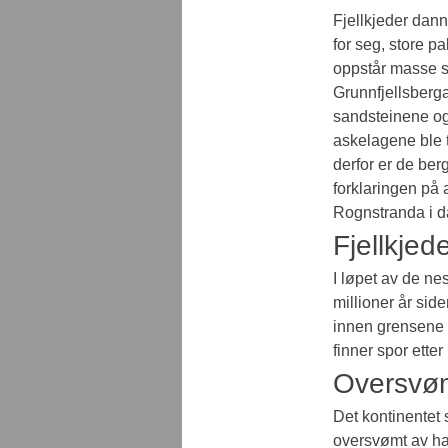
Fjellkjeder dann
for seg, store p
oppstår masse sp
Grunnfjellsberga
sandsteinene og 
askelagene ble ti
derfor er de ber
forklaringen på 
Rognstranda i d
Fjellkjed
I løpet av de ne
millioner år sid
innen grensene 
finner spor etter
Oversvø
Det kontinentet 
oversvømt av hav