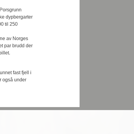
 Porsgrunn 
ike dypbergarter 
0 til 250 
ene av Norges 
et par brudd der 
illet.
net fast fjell i 
er også under 