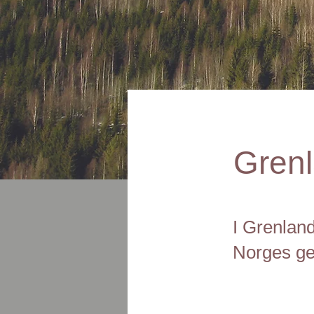
Grenl
I Grenland
Norges geo