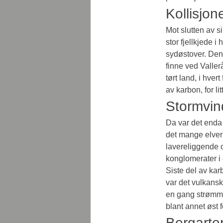
Kollisjon
Mot slutten av s
stor fjellkjede i
sydøstover. Den 
finne ved Valle
tørt land, i hver
av karbon, for li
Stormvin
Da var det enda 
det mange elver
lavereliggende 
konglomerater i 
Siste del av kar
var det vulkansk
en gang strømmet
blant annet øst 
Bergarte