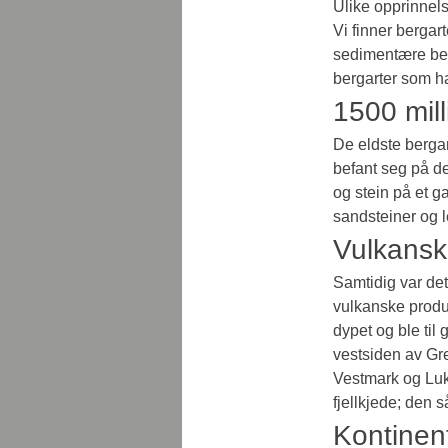
Ulike opprinnel
Vi finner bergar
sedimentære ber
bergarter som ha
1500 mill
De eldste bergar
befant seg på den
og stein på et g
sandsteiner og le
Vulkansk 
Samtidig var det
vulkanske produ
dypet og ble til 
vestsiden av Gr
Vestmark og Luks
fjellkjede; den 
Kontinen