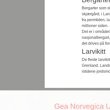
Bergarter som st
skjærgård, i Lan
fra permtiden, la
millioner siden.
Det er i område
nasjonalbergart,
det drives på for
Larvikitt
De fleste larviki
Grenland. Landsk
istidene jordsmo
Gea Norvegica