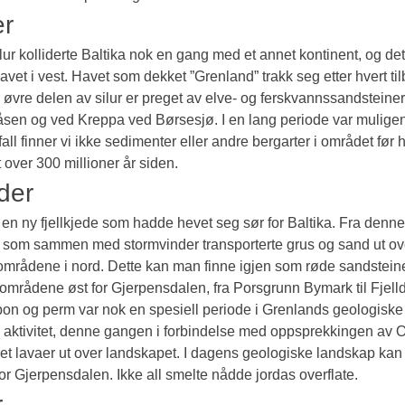
er
ilur kolliderte Baltika nok en gang med et annet kontinent, og det
 havet i vest. Havet som dekket ”Grenland” trakk seg etter hvert ti
øvre delen av silur er preget av elve- og ferskvannssandsteiner
råsen og ved Kreppa ved Børsesjø. I en lang periode var mulige
t fall finner vi ikke sedimenter eller andre bergarter i området før h
tt over 300 millioner år siden.
der
en ny fjellkjede som hadde hevet seg sør for Baltika. Fra denne 
 som sammen med stormvinder transporterte grus og sand ut ov
områdene i nord. Dette kan man finne igjen som røde sandsteine
områdene øst for Gjerpensdalen, fra Porsgrunn Bymark til Fjelld
bon og perm var nok en spesiell periode i Grenlands geologiske h
 aktivitet, denne gangen i forbindelse med oppsprekkingen av Os
 lavaer ut over landskapet. I dagens geologiske landskap kan v
for Gjerpensdalen. Ikke all smelte nådde jordas overflate.
r