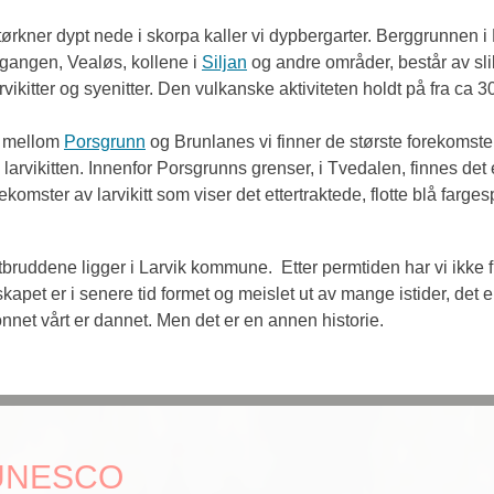
ørkner dypt nede i skorpa kaller vi dypbergarter. Berggrunnen i
gangen, Vealøs, kollene i 
Siljan
 og andre områder, består av sl
rvikitter og syenitter. Den vulkanske aktiviteten holdt på fra ca 30
t mellom 
Porsgrunn
 og Brunlanes vi finner de største forekomst
 larvikitten. Innenfor Porsgrunns grenser, i Tvedalen, finnes det 
ekomster av larvikitt som viser det ettertraktede, flotte blå fargesp
ttbruddene ligger i Larvik kommune.  Etter permtiden har vi ikke fun
apet er i senere tid formet og meislet ut av mange istider, det 
nnet vårt er dannet. Men det er en annen historie.
 UNESCO