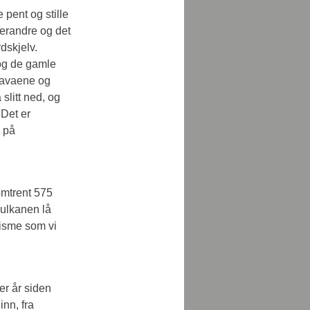
 pent og stille 
verandre og det 
dskjelv.
 og de gamle 
 lavaene og 
slitt ned, og 
Det er 
 på 
omtrent 575 
vulkanen lå 
isme som vi 
er år siden 
nn, fra 