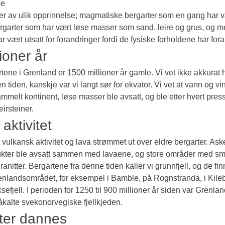
se
ter av ulik opprinnelse; magmatiske bergarter som en gang har v
garter som har vært løse masser som sand, leire og grus, og m
r vært utsatt for forandringer fordi de fysiske forholdene har for
ioner år
tene i Grenland er 1500 millioner år gamle. Vi vet ikke akkurat
 tiden, kanskje var vi langt sør for ekvator. Vi vet at vann og vin
ammelt kontinent, løse masser ble avsatt, og ble etter hvert pres
irsteiner.
aktivitet
 vulkansk aktivitet og lava strømmet ut over eldre bergarter. Ask
kter ble avsatt sammen med lavaene, og store områder med smel
granitter. Bergartene fra denne tiden kaller vi grunnfjell, og de fi
enlandsområdet, for eksempel i Bamble, på Rognstranda, i Kile
efjell. I perioden for 1250 til 900 millioner år siden var Grenlan
såkalte svekonorvegiske fjellkjeden.
ter dannes