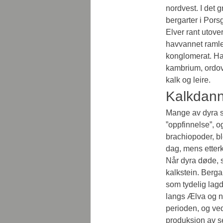
nordvest. I det g
bergarter i Porsg
Elver rant utove
havvannet ramlet
konglomerat. Hav
kambrium, ordovi
kalk og leire.
Kalkdann
Mange av dyra s
”oppfinnelse”, og
brachiopoder, bl
dag, mens etterk
Når dyra døde, s
kalkstein. Berga
som tydelig lagd
langs Ælva og no
perioden, og ved 
produksjon av sem