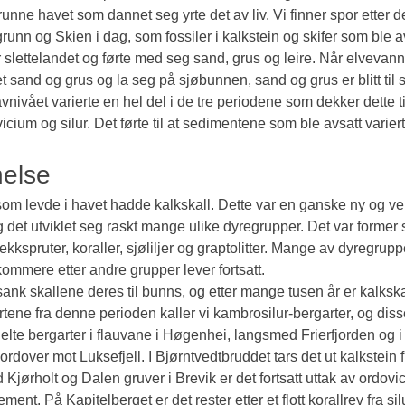
runne havet som dannet seg yrte det av liv. Vi finner spor etter det
runn og Skien i dag, som fossiler i kalkstein og skifer som ble av
r slettelandet og førte med seg sand, grus og leire. Når elvevann
 sand og grus og la seg på sjøbunnen, sand og grus er blitt til 
nivået varierte en hel del i de tre periodene som dekker dette 
cium og silur. Det førte til at sedimentene som ble avsatt varie
else
om levde i havet hadde kalkskall. Dette var en ganske ny og vel
 det utviklet seg raskt mange ulike dyregrupper. Det var former so
ekkspruter, koraller, sjøliljer og graptolitter. Mange av dyregrup
ommere etter andre grupper lever fortsatt.
ank skallene deres til bunns, og etter mange tusen år er kalkskalle
rtene fra denne perioden kaller vi kambrosilur-bergarter, og diss
elte bergarter i flauvane i Høgenhei, langsmed Frierfjorden og i 
rdover mot Luksefjell. I Bjørntvedtbruddet tars det ut kalkstein 
Kjørholt og Dalen gruver i Brevik er det fortsatt uttak av ordovici
ent. På Kapitelberget er det rester etter et flott korallrev fra silu