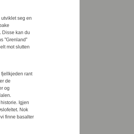
 utviklet seg en 
lbake 
. Disse kan du 
ns ”Grenland” 
elt mot slutten 
fjellkjeden rant 
er de 
r og 
alen. 
istorie. Igjen 
lofeltet. Nok 
i finne basalter 