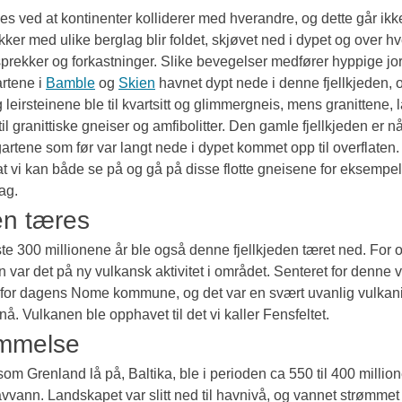
es ved at kontinenter kolliderer med hverandre, og dette går ikke
akker med ulike berglag blir foldet, skjøvet ned i dypet og over h
rekker og forkastninger. Slike bevegelser medfører hyppige jor
rtene i 
Bamble
 og 
Skien
 havnet dypt nede i denne fjellkjeden,
leirsteinene ble til kvartsitt og glimmergneis, mens granittene,
l granittiske gneiser og amfibolitter. Den gamle fjellkjeden er nå 
gartene som før var langt nede i dypet kommet opp til overflaten. 
at vi kan både se på og gå på disse flotte gneisene for eksempel
ag.
en tæres
ste 300 millionene år ble også denne fjellkjeden tæret ned. For 
en var det på ny vulkansk aktivitet i området. Senteret for denne 
for dagens Nome kommune, og det var en svært uvanlig vulkan
 nå. Vulkanen ble opphavet til det vi kaller Fensfeltet.
mmelse
som Grenland lå på, Baltika, ble i perioden ca 550 til 400 million
vann. Landskapet var slitt ned til havnivå, og vannet strømmet i