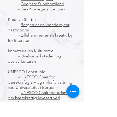
-
Geopark Sunnhordland
-
Gea Norvegica Geopark
Kreative Städte
-
Bergen er en kreativ by for
gastronomi
-
L
illehammer er en kreativ by
for litteratur
Immaterielles Kulturerbe
-
Oselvarverkstaden og
oselvarkulturen
UNESCO-Lehrstühle
-
UNESCO Chair for
bærekraftig arv og miljøforvaltning
ved Universitetet i Bergen
-
UNESCO Chair for utdanning
om bærekraftig levesett ved
Høgskolen i Innlandet
UNESCO-assoziierte Schule