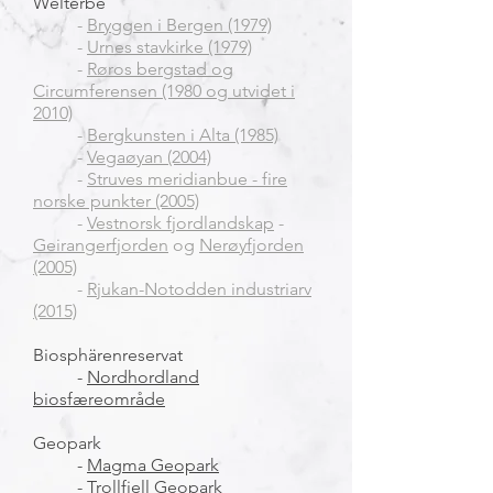
Welterbe
-
Bryggen i Bergen (1979)
-
Urnes stavkirke (1979)
-
Røros bergstad og
Circumferensen (1980 og utvidet i
2010)
-
Bergkunsten i Alta (1985)
-
Vegaøyan (2004)
-
Struves meridianbue - fire
norske punkter (2005)
-
Vestnorsk fjordlandskap
-
Geirangerfjorden
og
Nerøyfjorden
(2005)
-
Rjukan-Notodden industriarv
(2015)
Biosphärenreservat
-
Nordhordland
biosfæreområde
Geopark
-
Magma Geopark
-
Trollfjell Geopark