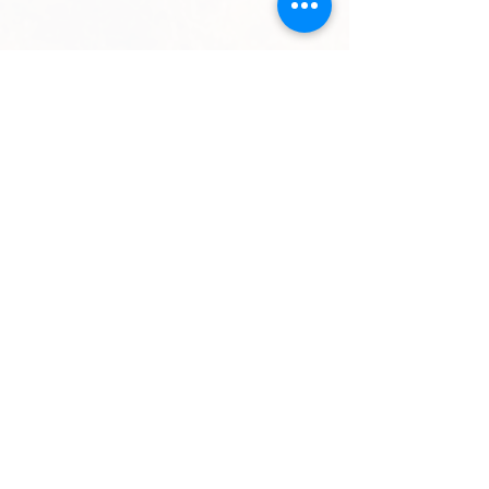
Gea Norvegica UNESCO
Global Geopark
Der Park befindet sich im südöstlichen Teil
Norwegens, in den Landesteilen Vestfold
und Telemark.
Geographisch erstreckt sich der Park über
die Gemeinden Kragerø, Bamble,
Porsgrunn, Skien, Siljan, Nome und Larvik
Kontakt