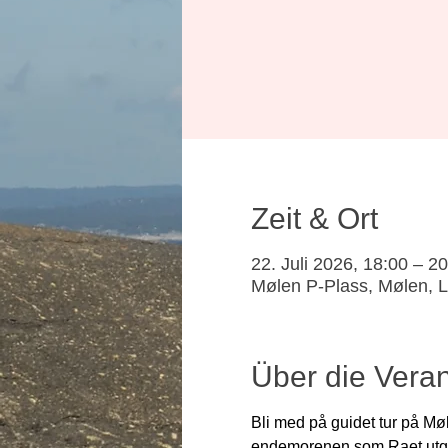
Zeit & Ort
22. Juli 2026, 18:00 – 2
Mølen P-Plass, Mølen, L
Über die Veran
Bli med på guidet tur på Møl
endemorenen som Raet utgjø