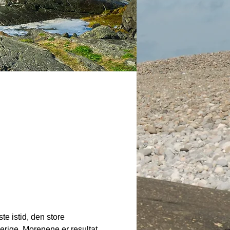
e istid, den store 
ige. Morenene er resultat 