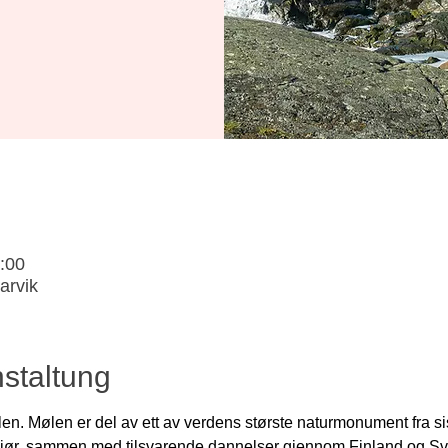
0:00
arvik
staltung
en. Mølen er del av ett av verdens største naturmonument fra sist
r, sammen med tilsvarende dannelser gjennom Finland og Sver