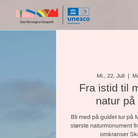
Mi., 22. Juli
  |  
Mø
Fra istid til
natur på
Bli med på guidet tur på 
største naturmonument fra
omkranser Sk