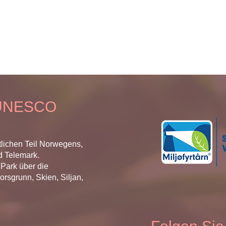
 UNESCO
tlichen Teil Norwegens,
d Telemark.
 Park über die
sgrunn, Skien, Siljan,