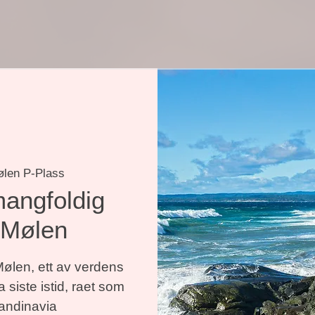
len P-Plass
 mangfoldig
 Mølen
Mølen, ett av verdens
 siste istid, raet som
andinavia