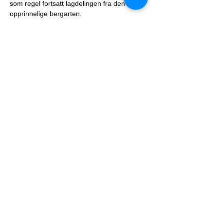
som regel fortsatt lagdelingen fra den 
opprinnelige bergarten.
Gea Norvegica UNESCO
Global Geopark
Geoparken er lokalisert i Vestfold og
Telemark fylker og omfatter kommunene
Larvik, Kragerø, Bamble, Porsgrunn, Skien,
Siljan og Nome.
Kontakt
Gea Norvegica UNESCO Global Geopark
Postboks 51
Torget 20, 3970 Langesund
Tlf.
913 88 445
/
971 49 479
post@geanor.no