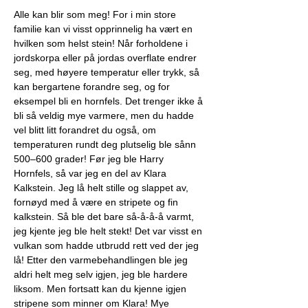
Alle kan blir som meg! For i min store 
familie kan vi visst opprinnelig ha vært en 
hvilken som helst stein! Når forholdene i 
jordskorpa eller på jordas overflate endrer 
seg, med høyere temperatur eller trykk, så 
kan bergartene forandre seg, og for 
eksempel bli en hornfels. Det trenger ikke å 
bli så veldig mye varmere, men du hadde 
vel blitt litt forandret du også, om 
temperaturen rundt deg plutselig ble sånn 
500–600 grader! Før jeg ble Harry 
Hornfels, så var jeg en del av Klara 
Kalkstein. Jeg lå helt stille og slappet av, 
fornøyd med å være en stripete og fin 
kalkstein. Så ble det bare så-å-å-å varmt, 
jeg kjente jeg ble helt stekt! Det var visst en 
vulkan som hadde utbrudd rett ved der jeg 
lå! Etter den varmebehandlingen ble jeg 
aldri helt meg selv igjen, jeg ble hardere 
liksom. Men fortsatt kan du kjenne igjen 
stripene som minner om Klara! Mye 