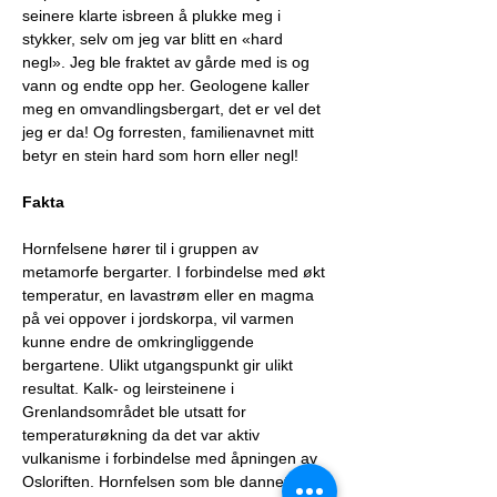
seinere klarte isbreen å plukke meg i 
stykker, selv om jeg var blitt en «hard 
negl». Jeg ble fraktet av gårde med is og 
vann og endte opp her. Geologene kaller 
meg en omvandlingsbergart, det er vel det 
jeg er da! Og forresten, familienavnet mitt 
betyr en stein hard som horn eller negl!
Fakta
Hornfelsene hører til i gruppen av 
metamorfe bergarter. I forbindelse med økt 
temperatur, en lavastrøm eller en magma 
på vei oppover i jordskorpa, vil varmen 
kunne endre de omkringliggende 
bergartene. Ulikt utgangspunkt gir ulikt 
resultat. Kalk- og leirsteinene i 
Grenlandsområdet ble utsatt for 
temperaturøkning da det var aktiv 
vulkanisme i forbindelse med åpningen av 
Osloriften. Hornfelsen som ble dannet viser 