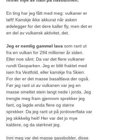
finner mye av ham på havbunnen.
En ting har jeg fått med meg: vulkaner er 
tøft! Kanskje ikke akkurat når asken 
ødelegger for det dere kaller fly, men det er 
en del av vulkansk aktivitet, det.
Jeg er nemlig gammel lava
 som rant ut 
fra en vulkan for 294 millioner år siden. 
Eller noe sånt. Da var det flere vulkaner 
rundt Geoparken. Jeg er blitt fraktet med 
isen fra Vestfold, eller kanskje fra Skien. 
For der er det masse basaltlava der også. 
Før jeg rant ut av vulkanen var jeg en 
masse smeltet stein langt nede i jorda. Jeg 
trengte meg fram gjennom sprekker jeg 
fant, og lagde enda flere og større 
sprekker. Da jeg rant ut på jordoverflata var 
jeg skikkelig heit! Her var det jo mye 
kaldere, og da størknet jeg.
Inni meg var det masse gassbobler, disse 