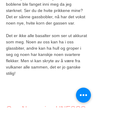
boblene ble fanget inni meg da jeg 
størknet. Ser du de hvite prikkene mine? 
Det er sånne gassbobler, nå har det vokst 
noen nye, hvite korn der gassen var.
Det er ikke alle basalter som ser ut akkurat 
som meg. Noen av oss kan ha i oss 
glassbiter, andre kan ha hull og groper i 
seg og noen har kanskje noen svartere 
flekker. Men vi kan skryte av å være fra 
vulkaner alle sammen, det er jo ganske 
stilig!
Gea Norvegica UNESCO
Global Geopark
Geoparken er lokalisert i Vestfold og