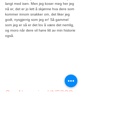
langt med isen. Men jeg koser meg her jeg 
nå er, det er jo lett å skjønne hva dere som 
kommer innom snakker om, det liker jeg 
godt, nysgjerrig som jeg er! Så gammel 
som jeg er så er det lov å være det nemlig, 
og moro når dere vil høre litt av min historie 
også.
Gea Norvegica UNESCO
Global Geopark
Geoparken er lokalisert i Vestfold og