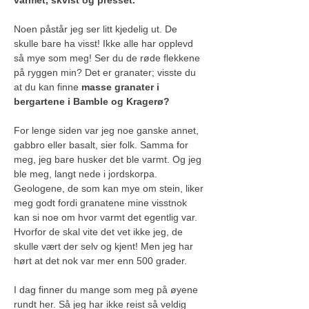
varmet, skvist og presset.
Noen påstår jeg ser litt kjedelig ut. De 
skulle bare ha visst! Ikke alle har opplevd 
så mye som meg! Ser du de røde flekkene 
på ryggen min? Det er granater; visste du 
at du kan finne 
masse granater i 
bergartene i Bamble og Kragerø?
For lenge siden var jeg noe ganske annet, 
gabbro eller basalt, sier folk. Samma for 
meg, jeg bare husker det ble varmt. Og jeg 
ble meg, langt nede i jordskorpa. 
Geologene, de som kan mye om stein, liker 
meg godt fordi granatene mine visstnok 
kan si noe om hvor varmt det egentlig var. 
Hvorfor de skal vite det vet ikke jeg, de 
skulle vært der selv og kjent! Men jeg har 
hørt at det nok var mer enn 500 grader.
I dag finner du mange som meg på øyene 
rundt her. Så jeg har ikke reist så veldig 