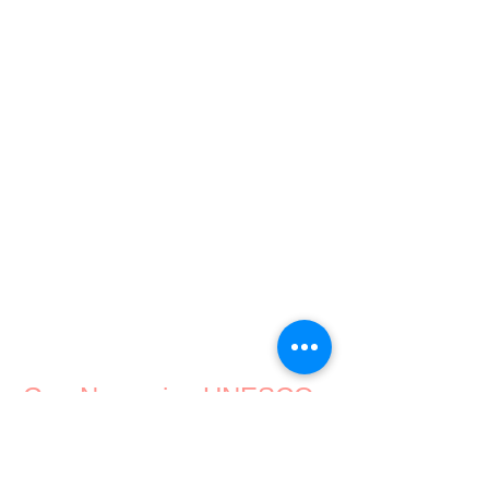
Gea Norvegica UNESCO
Global Geopark
Geoparken er lokalisert i Vestfold og