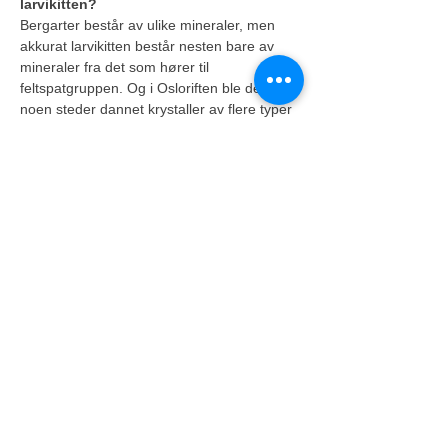
larvikitten?
Bergarter består av ulike mineraler, men 
akkurat larvikitten består nesten bare av 
mineraler fra det som hører til 
feltspatgruppen. Og i Osloriften ble det 
noen steder dannet krystaller av flere typer 
feltspat. I Larviksområdet har noen av 
magmakamrene størknet med mange slike 
«tvillingfeltspater». Er man heldig og ser 
bergarten i riktig snitt, er det tydelig at 
larvikitten kan ha et nydelig, blåaktig skjær. 
Og blå bergarter er ikke så vanlig!