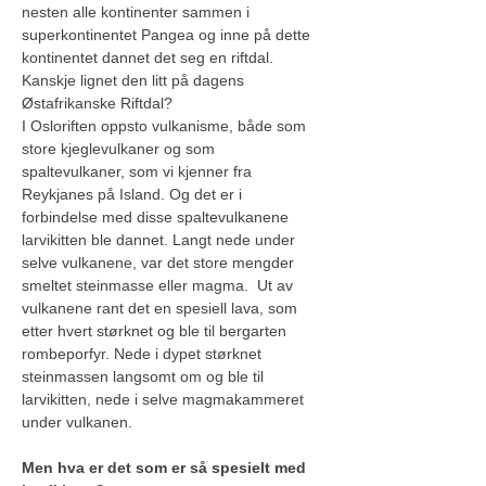
nesten alle kontinenter sammen i 
superkontinentet Pangea og inne på dette 
kontinentet dannet det seg en riftdal. 
Kanskje lignet den litt på dagens 
Østafrikanske Riftdal?
I Osloriften oppsto vulkanisme, både som 
store kjeglevulkaner og som 
spaltevulkaner, som vi kjenner fra 
Reykjanes på Island. Og det er i 
forbindelse med disse spaltevulkanene 
larvikitten ble dannet. Langt nede under 
selve vulkanene, var det store mengder 
smeltet steinmasse eller magma.  Ut av 
vulkanene rant det en spesiell lava, som 
etter hvert størknet og ble til bergarten 
rombeporfyr. Nede i dypet størknet 
steinmassen langsomt om og ble til 
larvikitten, nede i selve magmakammeret 
under vulkanen.
Men hva er det som er så spesielt med 