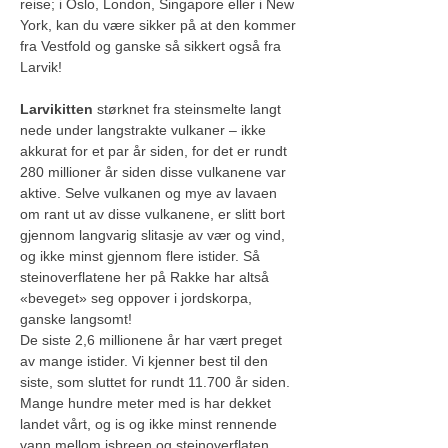
reise; i Oslo, London, Singapore eller i New 
York, kan du være sikker på at den kommer 
fra Vestfold og ganske så sikkert også fra 
Larvik!
Larvikitten
 størknet fra steinsmelte langt 
nede under langstrakte vulkaner – ikke 
akkurat for et par år siden, for det er rundt 
280 millioner år siden disse vulkanene var 
aktive. Selve vulkanen og mye av lavaen 
om rant ut av disse vulkanene, er slitt bort 
gjennom langvarig slitasje av vær og vind, 
og ikke minst gjennom flere istider. Så 
steinoverflatene her på Rakke har altså 
«beveget» seg oppover i jordskorpa, 
ganske langsomt!
De siste 2,6 millionene år har vært preget 
av mange istider. Vi kjenner best til den 
siste, som sluttet for rundt 11.700 år siden. 
Mange hundre meter med is har dekket 
landet vårt, og is og ikke minst rennende 
vann mellom isbreen og steinoverflaten, 