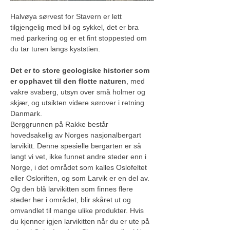
Halvøya sørvest for Stavern er lett 
tilgjengelig med bil og sykkel, det er bra 
med parkering og er et fint stoppested om 
du tar turen langs kyststien.
Det er to store geologiske historier som 
er opphavet til den flotte naturen
, med 
vakre svaberg, utsyn over små holmer og 
skjær, og utsikten videre sørover i retning 
Danmark.
Berggrunnen på Rakke består 
hovedsakelig av Norges nasjonalbergart 
larvikitt. Denne spesielle bergarten er så 
langt vi vet, ikke funnet andre steder enn i 
Norge, i det området som kalles Oslofeltet 
eller Osloriften, og som Larvik er en del av. 
Og den blå larvikitten som finnes flere 
steder her i området, blir skåret ut og 
omvandlet til mange ulike produkter. Hvis 
du kjenner igjen larvikitten når du er ute på 