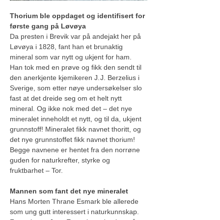
Thorium ble oppdaget og identifisert for 
første gang på Løvøya
Da presten i Brevik var på andejakt her på 
Løvøya i 1828, fant han et brunaktig 
mineral som var nytt og ukjent for ham. 
Han tok med en prøve og fikk den sendt til 
den anerkjente kjemikeren J. J. Berzelius i 
Sverige, som etter nøye undersøkelser slo 
fast at det dreide seg om et helt nytt 
mineral. Og ikke nok med det – det nye 
mineralet inneholdt et nytt, og til da, ukjent 
grunnstoff! Mineralet fikk navnet thoritt, og 
det nye grunnstoffet fikk navnet thorium! 
Begge navnene er hentet fra den norrøne 
guden for naturkrefter, styrke og 
fruktbarhet – Tor.
Mannen som fant det nye mineralet
Hans Morten Thrane Esmark ble allerede 
som ung gutt interessert i naturkunnskap. 