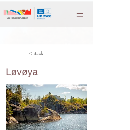
< Back
Løvøya