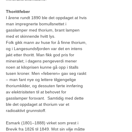
Thorittfeber
I årene rundt 1890 ble det oppdaget at hvis 
man impregnerte bomullsnettet i 
gasslamper med thorium, brant lampen 
med et skinnende hvitt lys.
Folk gikk mann av huse for å finne thorium, 
og i Langesundsfjorden var det en intens 
jakt etter thoritt. Man fikk god pris for 
mineralet; i dagens pengeverdi mener 
noen at kiloprisen kunne gå opp i titalls 
tusen kroner. Men «feberen» gav seg raskt 
– man fant nye og lettere tilgjengelige 
thoriumkilder, og dessuten førte innføring 
av elektrisiteten til at behovet for 
gasslamper forsvant.  Samtidig med dette 
ble det oppdaget at thorium var et 
radioaktivt grunnstoff.
Esmark (1801–1888) virket som prest i 
Brevik fra 1826 til 1849. Mot sin vilje måtte 