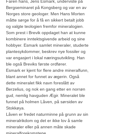
Faren hans, Jens Esmark, underviste på 
Bergseminaret på Kongsberg og var en av 
Norges store geologer. Men Hans Morten 
måtte sørge for å få en sikkert betalt jobb 
og valgte teologien fremfor mineralogien. 
Som prest i Brevik oppdaget han at kunne 
kombinere inntektsgivende arbeid og sine 
hobbyer. Esmark samlet mineraler, studerte 
plantesykdommer, beskrev nye fossiler og 
var engasjert i lokal næringsutvikling. Han 
ble også Breviks første ordfører.
Esmark er kjent for flere andre mineralfunn, 
blant annet for funnet av ægerin. Også 
dette mineralet fikk navn foreslått av 
Berzelius, og nok en gang etter en norrøn 
gud, nemlig havguden Ægir. Mineralet ble 
funnet på holmen Låven, på sørsiden av 
Stokkøya.
Låven er fredet naturminne på grunn av sin 
mineralrikdom og det er ikke lov å samle 
mineraler eller på annen måte skade 
mineralforekomstene.