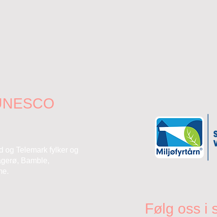
 UNESCO
ld og Telemark fylker og
agerø, Bamble,
me.
Følg oss i 