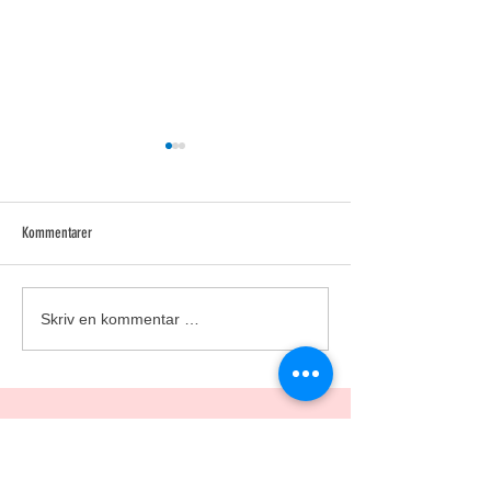
Larvikitt
Steinvika
Kommentarer
Skriv en kommentar …
Gea Norvegica UNESCO
Global Geopark