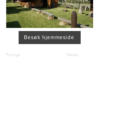
Besøk hjemmeside
Forrige
Neste