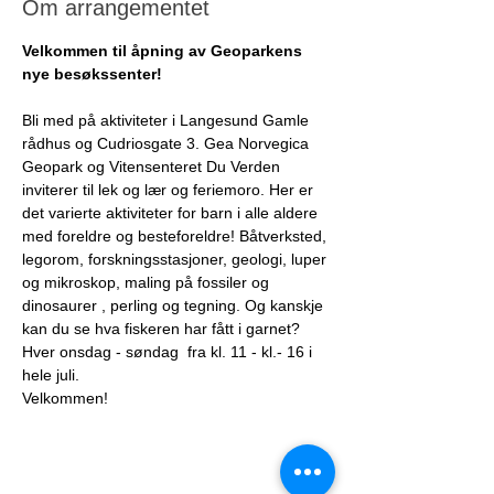
Om arrangementet
Velkommen til åpning av Geoparkens 
nye besøkssenter!
Bli med på aktiviteter i Langesund Gamle 
rådhus og Cudriosgate 3. Gea Norvegica 
Geopark og Vitensenteret Du Verden 
inviterer til lek og lær og feriemoro. Her er 
det varierte aktiviteter for barn i alle aldere 
med foreldre og besteforeldre! Båtverksted, 
legorom, forskningsstasjoner, geologi, luper 
og mikroskop, maling på fossiler og 
dinosaurer , perling og tegning. Og kanskje 
kan du se hva fiskeren har fått i garnet?
Hver onsdag - søndag  fra kl. 11 - kl.- 16 i 
hele juli.
Velkommen!