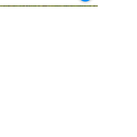
Gea Norvegica UNESCO
Global Geopark
Geoparken er lokalisert i Vestfold og
Telemark fylker og omfatter kommunene
Larvik, Kragerø, Bamble, Porsgrunn, Skien,
Siljan og Nome.
Kontakt
Gea Norvegica UNESCO Global Geopark
Postboks 51
Torget 20, 3970 Langesund
Tlf.
913 88 445
/
971 49 479
post@geanor.no