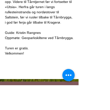
opp. Videre til Tårntjernet før vi fortsetter til 
«Utsia». Herfra går turen i langs 
rullesteinstranda og nordøstover til 
Saltstein, før vi rusler tilbake til Tårnbrygga, 
i god før ferja går tilbake til Kragerø.
Guide: Kristin Rangnes
Oppmøte: Geoparkskiltene ved Tårnbrygga.
Turen er gratis.
Velkommen!
About the Geopark
The Geopark is limited by the administrative
areas of the muncipalities Kragerø, Bamble,
Porsgrunn, Skien, Siljan, Nome and Larvik.